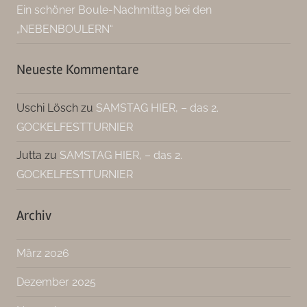
Ein schöner Boule-Nachmittag bei den
„NEBENBOULERN“
Neueste Kommentare
Uschi Lösch
zu
SAMSTAG HIER, – das 2.
GOCKELFESTTURNIER
Jutta
zu
SAMSTAG HIER, – das 2.
GOCKELFESTTURNIER
Archiv
März 2026
Dezember 2025