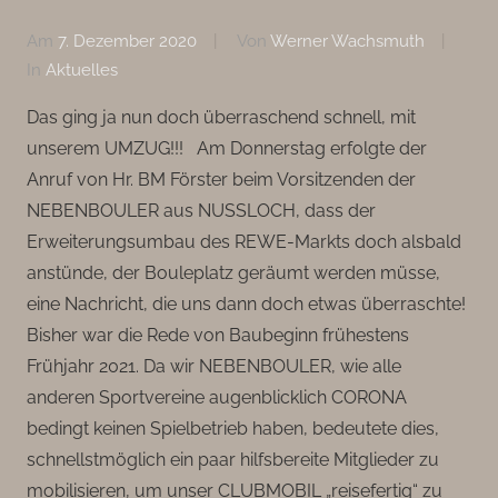
Am
7. Dezember 2020
Von
Werner Wachsmuth
In
Aktuelles
Das ging ja nun doch überraschend schnell, mit
unserem UMZUG!!! Am Donnerstag erfolgte der
Anruf von Hr. BM Förster beim Vorsitzenden der
NEBENBOULER aus NUSSLOCH, dass der
Erweiterungsumbau des REWE-Markts doch alsbald
anstünde, der Bouleplatz geräumt werden müsse,
eine Nachricht, die uns dann doch etwas überraschte!
Bisher war die Rede von Baubeginn frühestens
Frühjahr 2021. Da wir NEBENBOULER, wie alle
anderen Sportvereine augenblicklich CORONA
bedingt keinen Spielbetrieb haben, bedeutete dies,
schnellstmöglich ein paar hilfsbereite Mitglieder zu
mobilisieren, um unser CLUBMOBIL „reisefertig“ zu