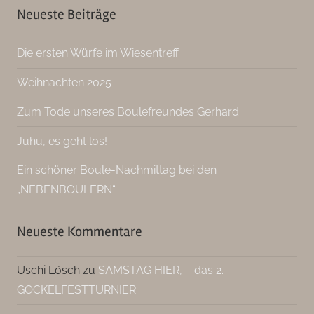
Neueste Beiträge
Die ersten Würfe im Wiesentreff
Weihnachten 2025
Zum Tode unseres Boulefreundes Gerhard
Juhu, es geht los!
Ein schöner Boule-Nachmittag bei den
„NEBENBOULERN“
Neueste Kommentare
Uschi Lösch
zu
SAMSTAG HIER, – das 2.
GOCKELFESTTURNIER