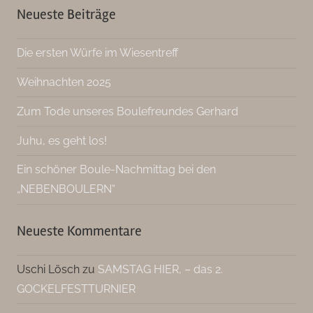
Neueste Beiträge
Die ersten Würfe im Wiesentreff
Weihnachten 2025
Zum Tode unseres Boulefreundes Gerhard
Juhu, es geht los!
Ein schöner Boule-Nachmittag bei den
„NEBENBOULERN“
Neueste Kommentare
Uschi Lösch
zu
SAMSTAG HIER, – das 2.
GOCKELFESTTURNIER