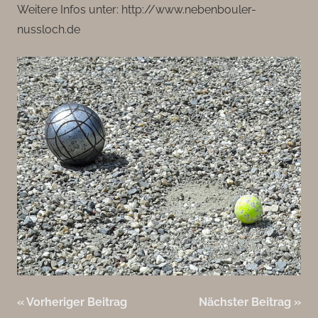
Weitere Infos unter: http://www.nebenbouler-
nussloch.de
Beitragsnavigation
Vorheriger Beitrag
Nächster Beitrag