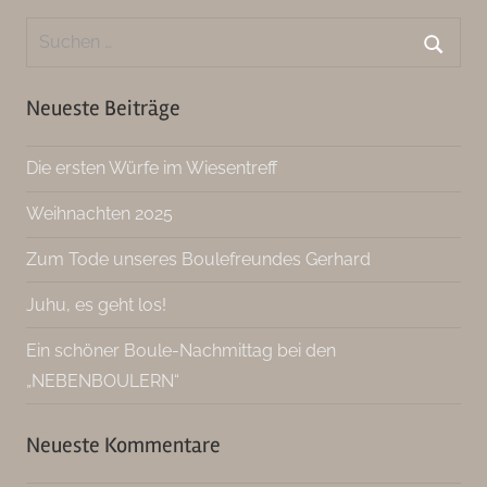
Suchen
nach:
Suche
Neueste Beiträge
Die ersten Würfe im Wiesentreff
Weihnachten 2025
Zum Tode unseres Boulefreundes Gerhard
Juhu, es geht los!
Ein schöner Boule-Nachmittag bei den
„NEBENBOULERN“
Neueste Kommentare