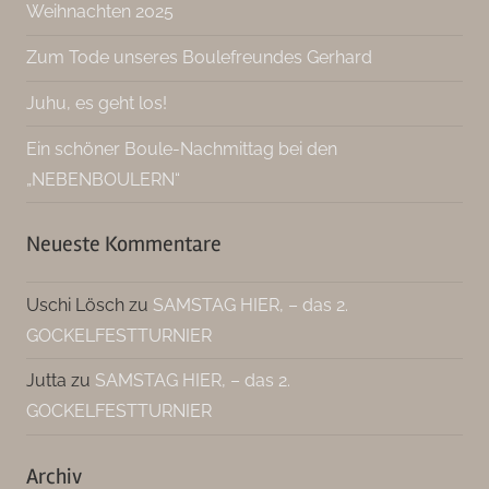
Weihnachten 2025
Zum Tode unseres Boulefreundes Gerhard
Juhu, es geht los!
Ein schöner Boule-Nachmittag bei den
„NEBENBOULERN“
Neueste Kommentare
Uschi Lösch
zu
SAMSTAG HIER, – das 2.
GOCKELFESTTURNIER
Jutta
zu
SAMSTAG HIER, – das 2.
GOCKELFESTTURNIER
Archiv