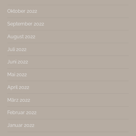
Oktober 2022
September 2022
August 2022
Juli 2022
Juni 2022
Mai 2022
April 2022
März 2022
Februar 2022
Januar 2022