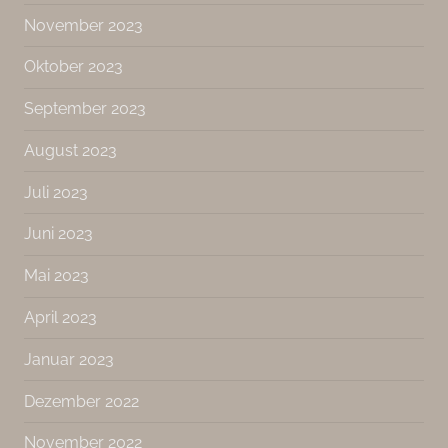
November 2023
Oktober 2023
September 2023
August 2023
Juli 2023
Juni 2023
Mai 2023
April 2023
Januar 2023
Dezember 2022
November 2022