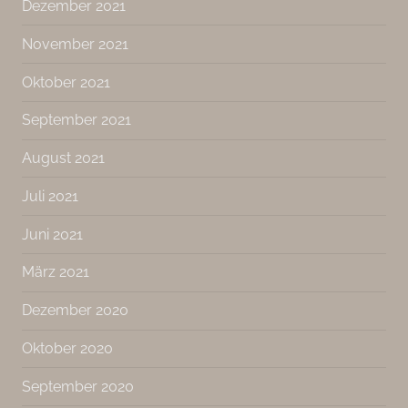
Dezember 2021
November 2021
Oktober 2021
September 2021
August 2021
Juli 2021
Juni 2021
März 2021
Dezember 2020
Oktober 2020
September 2020