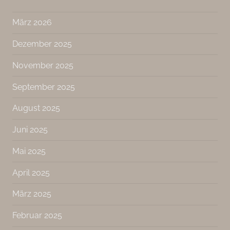
März 2026
Dezember 2025
November 2025
September 2025
August 2025
Juni 2025
Mai 2025
April 2025
März 2025
Februar 2025